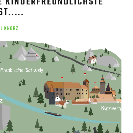
E KINDERFREUNDLICHSTE
T.....
EL KNORZ