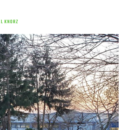
?
EL KNORZ