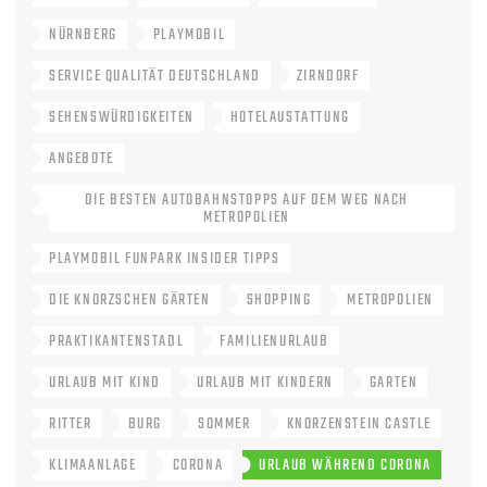
NÜRNBERG
PLAYMOBIL
SERVICE QUALITÄT DEUTSCHLAND
ZIRNDORF
SEHENSWÜRDIGKEITEN
HOTELAUSTATTUNG
ANGEBOTE
DIE BESTEN AUTOBAHNSTOPPS AUF DEM WEG NACH
METROPOLIEN
PLAYMOBIL FUNPARK INSIDER TIPPS
DIE KNORZSCHEN GÄRTEN
SHOPPING
METROPOLIEN
PRAKTIKANTENSTADL
FAMILIENURLAUB
URLAUB MIT KIND
URLAUB MIT KINDERN
GARTEN
RITTER
BURG
SOMMER
KNORZENSTEIN CASTLE
KLIMAANLAGE
CORONA
URLAUB WÄHREND CORONA