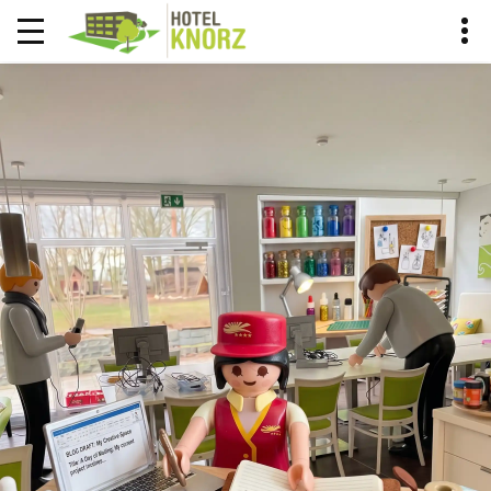
KNORCIERGE BLOG
DER KNORCIERGE EMPFIEHLT
HOME
BLOG