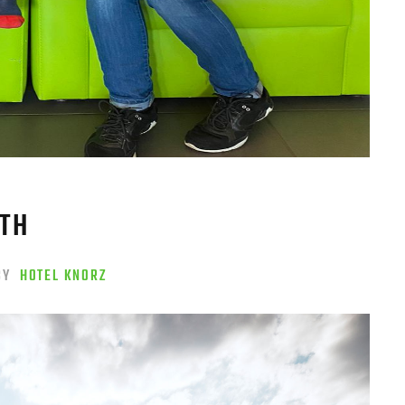
TH
BY
HOTEL KNORZ