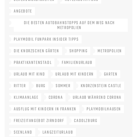
ANGEBOTE
DIE BESTEN AUTOBAHNSTOPPS AUF DEM WEG NACH
METROPOLIEN
PLAYMOBIL FUNPARK INSIDER TIPPS
DIE KNORZSCHEN GÄRTEN
SHOPPING
METROPOLIEN
PRAKTIKANTENSTADL
FAMILIENURLAUB
URLAUB MIT KIND
URLAUB MIT KINDERN
GARTEN
RITTER
BURG
SOMMER
KNORZENSTEIN CASTLE
KLIMAANLAGE
CORONA
URLAUB WÄHREND CORONA
AUSFLUG MIT KINDERN IN FRANKEN
PLAYMOBILHAUSEN
FREIZEITANGEBOT ZIRNDORF
CADOLZBURG
SEENLAND
LANGZEITURLAUB