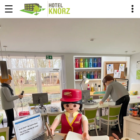
KNORCIERGE BLOG
DER KNORCIERGE EMPFIEHLT
HOME
BLOG