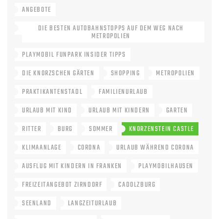
ANGEBOTE
DIE BESTEN AUTOBAHNSTOPPS AUF DEM WEG NACH
METROPOLIEN
PLAYMOBIL FUNPARK INSIDER TIPPS
DIE KNORZSCHEN GÄRTEN
SHOPPING
METROPOLIEN
PRAKTIKANTENSTADL
FAMILIENURLAUB
URLAUB MIT KIND
URLAUB MIT KINDERN
GARTEN
RITTER
BURG
SOMMER
KNORZENSTEIN CASTLE
KLIMAANLAGE
CORONA
URLAUB WÄHREND CORONA
AUSFLUG MIT KINDERN IN FRANKEN
PLAYMOBILHAUSEN
FREIZEITANGEBOT ZIRNDORF
CADOLZBURG
SEENLAND
LANGZEITURLAUB