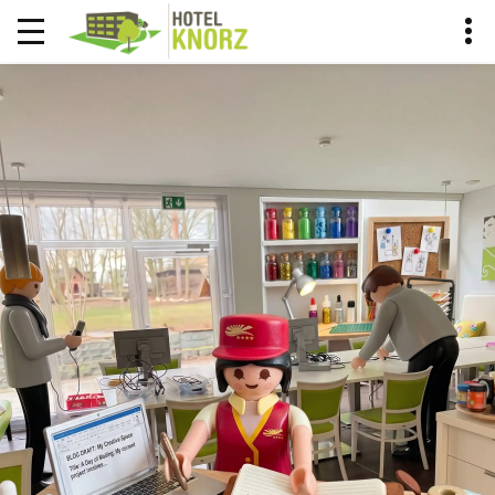
KNORCIERGE BLOG
DER KNORCIERGE EMPFIEHLT
HOME
BLOG