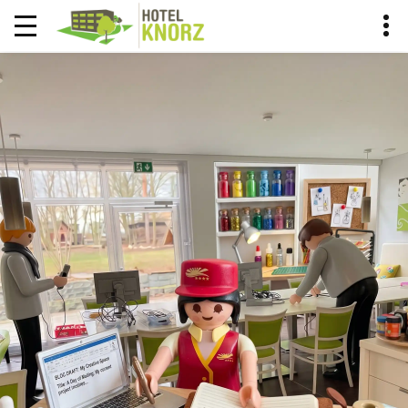
KNORCIERGE BLOG
DER KNORCIERGE EMPFIEHLT
HOME
BLOG