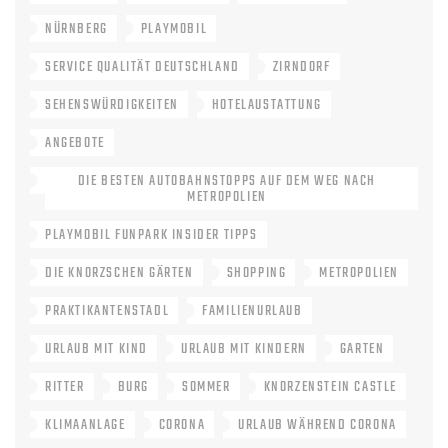
NÜRNBERG
PLAYMOBIL
SERVICE QUALITÄT DEUTSCHLAND
ZIRNDORF
SEHENSWÜRDIGKEITEN
HOTELAUSTATTUNG
ANGEBOTE
DIE BESTEN AUTOBAHNSTOPPS AUF DEM WEG NACH
METROPOLIEN
PLAYMOBIL FUNPARK INSIDER TIPPS
DIE KNORZSCHEN GÄRTEN
SHOPPING
METROPOLIEN
PRAKTIKANTENSTADL
FAMILIENURLAUB
URLAUB MIT KIND
URLAUB MIT KINDERN
GARTEN
RITTER
BURG
SOMMER
KNORZENSTEIN CASTLE
KLIMAANLAGE
CORONA
URLAUB WÄHREND CORONA