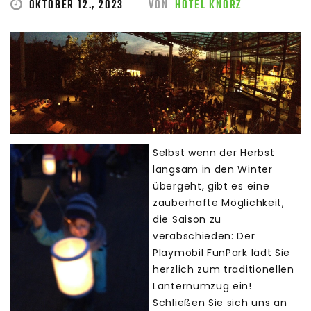
OKTOBER 12., 2023
VON
HOTEL KNORZ
Selbst wenn der Herbst
langsam in den Winter
übergeht, gibt es eine
zauberhafte Möglichkeit,
die Saison zu
verabschieden: Der
Playmobil FunPark lädt Sie
herzlich zum traditionellen
Lanternumzug ein!
Schließen Sie sich uns an