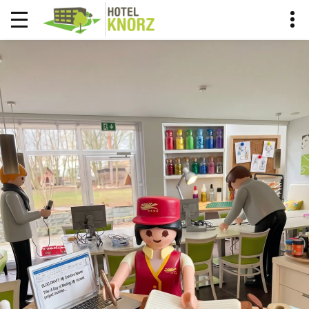
KNORCIERGE BLOG
DER KNORCIERGE EMPFIEHLT
HOME
BLOG