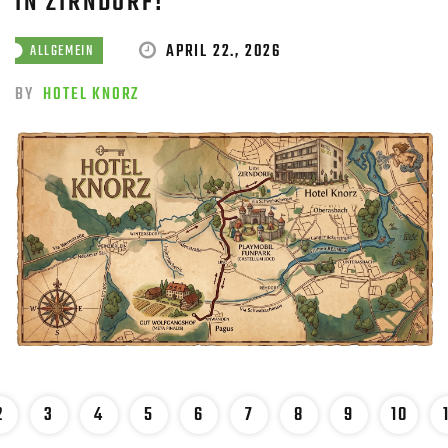
IN ZIRNDORF!
APRIL 22., 2026
ALLGEMEIN
BY
HOTEL KNORZ
2
3
4
5
6
7
8
9
10