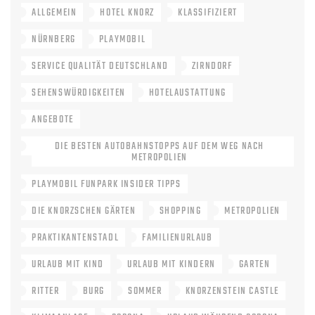
ALLGEMEIN
HOTEL KNORZ
KLASSIFIZIERT
NÜRNBERG
PLAYMOBIL
SERVICE QUALITÄT DEUTSCHLAND
ZIRNDORF
SEHENSWÜRDIGKEITEN
HOTELAUSTATTUNG
ANGEBOTE
DIE BESTEN AUTOBAHNSTOPPS AUF DEM WEG NACH
METROPOLIEN
PLAYMOBIL FUNPARK INSIDER TIPPS
DIE KNORZSCHEN GÄRTEN
SHOPPING
METROPOLIEN
PRAKTIKANTENSTADL
FAMILIENURLAUB
URLAUB MIT KIND
URLAUB MIT KINDERN
GARTEN
RITTER
BURG
SOMMER
KNORZENSTEIN CASTLE