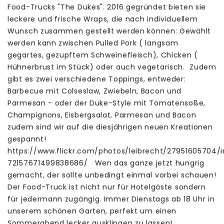
Food-Trucks "The Dukes". 2016 gegründet bieten sie
leckere und frische Wraps, die nach individuellem
Wunsch zusammen gestellt werden können: Gewählt
werden kann zwischen Pulled Pork ( langsam
gegartes, gezupftem Schweinefleisch), Chicken (
Hühnerbrust im Stück) oder auch vegetarisch. Zudem
gibt es zwei verschiedene Toppings, entweder:
Barbecue mit Colseslaw, Zwiebeln, Bacon und
Parmesan - oder der Duke-Style mit Tomatensoße,
Champignons, Eisbergsalat, Parmesan und Bacon
zudem sind wir auf die diesjährigen neuen Kreationen
gespannt!
https://www.flickr.com/photos/leibrecht/27951605704/
72157671499838686/ Wen das ganze jetzt hungrig
gemacht, der sollte unbedingt einmal vorbei schauen!
Der Food-Truck ist nicht nur für Hotelgäste sondern
für jedermann zugängig. Immer Dienstags ab 18 Uhr in
unserem schönen Garten, perfekt um einen
Sommerabend lecker ausklingen zu lassen!