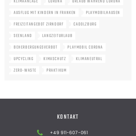
KLIMAANLAGE
CORONA
URLAUB WÄHREND CORONA
AUSFLUG MIT KINDERN IN FRANKEN
PLAYMOBILHAUSEN
FREIZEITANGEBOT ZIRNDORF
CADOLZBURG
SEENLAND
LANGZEITURLAUB
BEHERBERGUNGSVERBOT
PLAYMOBIL CORONA
UPCYCLING
KIMASCHUTZ
KLIMANEUTRAL
ZERO-WASTE
PRAKTIKUM
KONTAKT
+49 911-607-061