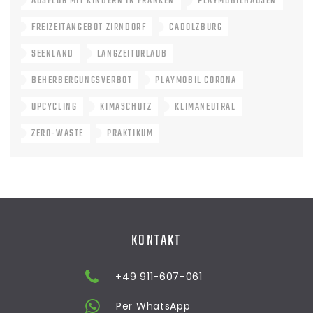
AUSFLUG MIT KINDERN IN FRANKEN
PLAYMOBILHAUSEN
FREIZEITANGEBOT ZIRNDORF
CADOLZBURG
SEENLAND
LANGZEITURLAUB
BEHERBERGUNGSVERBOT
PLAYMOBIL CORONA
UPCYCLING
KIMASCHUTZ
KLIMANEUTRAL
ZERO-WASTE
PRAKTIKUM
KONTAKT
+49 911-607-061
Per WhatsApp