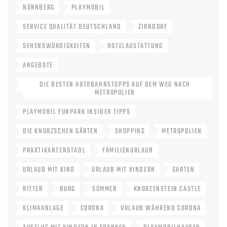
NÜRNBERG
PLAYMOBIL
SERVICE QUALITÄT DEUTSCHLAND
ZIRNDORF
SEHENSWÜRDIGKEITEN
HOTELAUSTATTUNG
ANGEBOTE
DIE BESTEN AUTOBAHNSTOPPS AUF DEM WEG NACH
METROPOLIEN
PLAYMOBIL FUNPARK INSIDER TIPPS
DIE KNORZSCHEN GÄRTEN
SHOPPING
METROPOLIEN
PRAKTIKANTENSTADL
FAMILIENURLAUB
URLAUB MIT KIND
URLAUB MIT KINDERN
GARTEN
RITTER
BURG
SOMMER
KNORZENSTEIN CASTLE
KLIMAANLAGE
CORONA
URLAUB WÄHREND CORONA