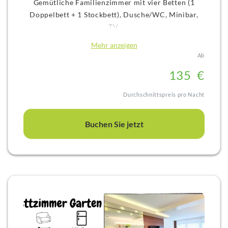
Gemütliche Familienzimmer mit vier Betten (1
Doppelbett + 1 Stockbett), Dusche/WC, Minibar,
TV,
Küchenzeile mit Esstisch und Kimaanlage.
Mehr anzeigen
Das Zimmer ist frisch renoviert.^^
Ab
13
5
€
Durchschnittspreis pro Nacht
Buchen Sie jetzt