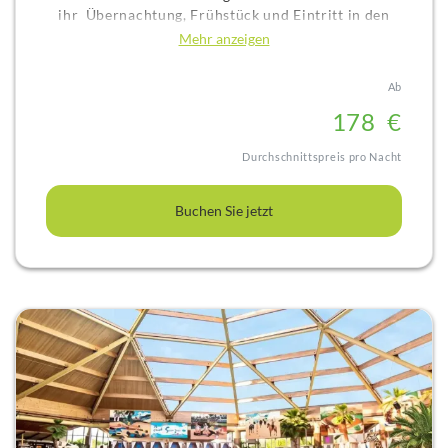
ihr Übernachtung, Frühstück und Eintritt in den
Playmobil-FunPark aus einer Hand. Der Preis
Mehr anzeigen
beinhaltet Übernachtung sowie Frühstück und
Playmobilticket pro Person und
pro Tag
!
Ab
17
8
€
Durchschnittspreis pro Nacht
Buchen Sie jetzt