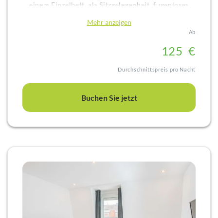
einem Einzelbett, als Sitzgelegenheit, fugenloses
Bad mit Regendusche, Minibar, 48 Zoll Flatscreen,
Mehr anzeigen
Teestation, großem Schreibtisch, Balkon mit Blick
Ab
auf den Garten und Klimaanlage
12
5
€
Durchschnittspreis pro Nacht
Buchen Sie jetzt