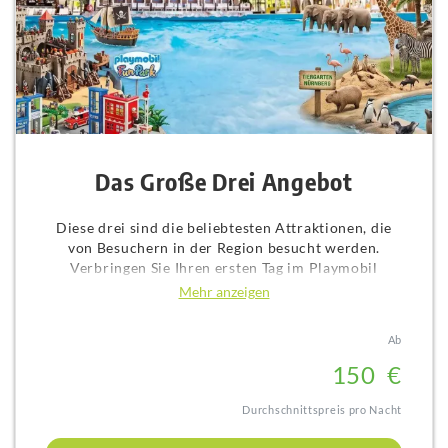
Das Große Drei Angebot
Diese drei sind die beliebtesten Attraktionen, die
von Besuchern in der Region besucht werden.
Verbringen Sie Ihren ersten Tag im Playmobil
FunPark, entdecken Sie am zweiten Tag den
Mehr anzeigen
Tiergarten Nürnberg und entspannen Sie am dritten
Tag im Palm Beach. Sie müssen sich um nichts
Ab
kümmern wir besorgen die Tickets für Sie. Lehnen
Sie sich einfach zurück, sparen Sie Geld und
15
0
€
genießen Sie einen stressfreien Urlaub!
Durchschnittspreis pro Nacht