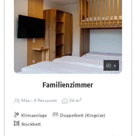
6
Familienzimmer
2
Max.: 4 Personen
26
m
Klimaanlage
Doppelbett (Kingsize)
Stockbett