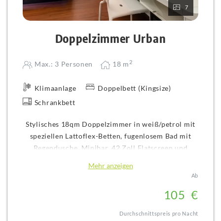
7
Doppelzimmer Urban
2
Max.: 3 Personen
18
m
Klimaanlage
Doppelbett (Kingsize)
Schrankbett
Stylisches 18qm Doppelzimmer in weiß/petrol mit
speziellen Lattoflex-Betten, fugenlosem Bad mit
Regendusche, Minibar, 42 Zoll Flatscreen und
großem Schreibtisch sowie Klimaanlage.
Mehr anzeigen
Ab
10
5
€
Durchschnittspreis pro Nacht