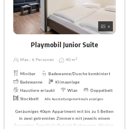
6
Playmobil Junior Suite
2
Max.: 6 Personen
40
m
Minibar
Badewanne/Dusche kombiniert
Badewanne
Klimaanlage
Haustiere erlaubt
Wlan
Doppelbett
Stockbett
Alle Ausstattungsmerkmale anzeigen
Geräumiges 40qm Appartment mit bis zu 5 Betten
in zwei getrennten Zimmern mit jeweils einem
Fernseher, Tageslicht-Bad mit Badewanne, Minibar,