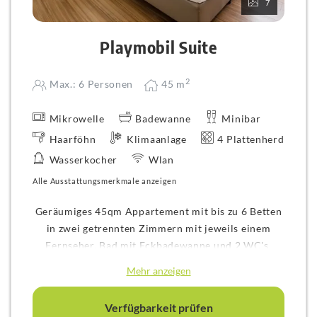
7
Playmobil Suite
2
Max.: 6 Personen
45
m
Mikrowelle
Badewanne
Minibar
Haarföhn
Klimaanlage
4 Plattenherd
Wasserkocher
Wlan
Alle Ausstattungsmerkmale anzeigen
Geräumiges 45qm Appartement mit bis zu 6 Betten
in zwei getrennten Zimmern mit jeweils einem
Fernseher, Bad mit Eckbadewanne und 2 WC's,
Minibar, Klimaanlage, separater Küche mit
Mehr anzeigen
Sitzgelegenheit, Teestation und großem
Schreibtisch. Perfekt für Familien und längere
Verfügbarkeit prüfen
Aufenthalte.