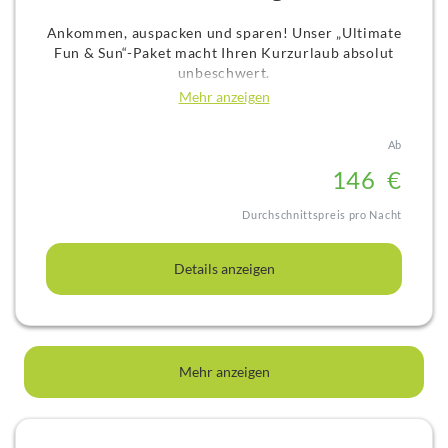
Ankommen, auspacken und sparen! Unser „Ultimate
Fun & Sun“-Paket macht Ihren Kurzurlaub absolut
unbeschwert.
Genießen Sie eine erholsame Nacht in der
Mehr anzeigen
herzlichen Atmosphäre des Hotels Knorz, starten
Sie mit einem köstlichen, reichhaltigen Frühstück in
Ab
den Tag und erhalten Sie Ihre Eintrittskarten für die
Erlebniswelten direkt beim Check-in. Kein
14
6
€
Planungsstress, keine versteckten Kosten wir haben
alles perfekt für Sie organisiert!
Durchschnittspreis pro Nacht
Freuen Sie sich auf drei unvergessliche Tage, die die
perfekte Mischung aus Spiel, Badespaß und
Details anzeigen
Entspannung bieten:
Tag 1: Playmobil-Magie! Tauchen Sie ein in eine
Welt voller Fantasie und lassen Sie den Kleinen
(und Junggebliebenen) bei einem actiongeladenen
Tag im Playmobil FunPark freien Lauf.
Mehr anzeigen
Tag 2: Tropisches Erlebnis! Tauchen Sie ein in das
Erlebnisbad Palm Beach. Ob aufregende Rutschen
oder pure Wellness und Entspannung in der Therme
hier kommen Wasserratten jeden Alters voll auf