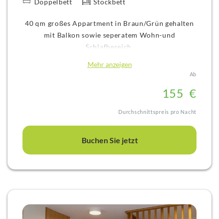
Doppelbett
Stockbett
40 qm großes Appartment in Braun/Grün gehalten
mit Balkon sowie seperatem Wohn-und
Schlafbereich.
Im Wohnbereich finden Sie neben einem großen
Mehr anzeigen
Esstisch ein Stockbett für die Kinder, das extra gut
Ab
gesichert ist. Außerdem gibt es TV, eine Teestation,
15
5
€
eine Küchenecke mit Kühlschrank und ein helles
Bad mit Wanne.
Durchschnittspreis pro Nacht
Das Appartment liegt im ruhigen Nebengebäude
mit Blick zum Garten.
Buchen Sie jetzt