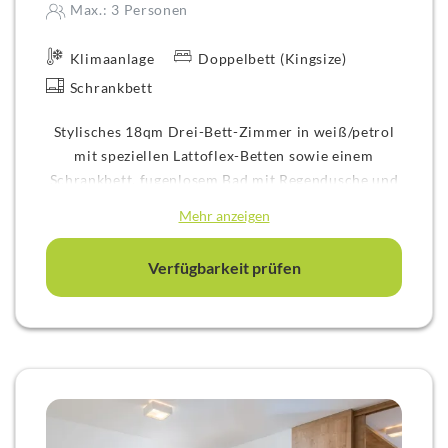
Max.: 3 Personen
Klimaanlage
Doppelbett (Kingsize)
Schrankbett
Stylisches 18qm Drei-Bett-Zimmer in weiß/petrol
mit speziellen Lattoflex-Betten sowie einem
Schrankbett, fugenlosem Bad mit Regendusche und
Badewanne, Minibar, 42 Zoll Flatscreen, großem
Mehr anzeigen
Schreibtisch und Klimaanlage
Verfügbarkeit prüfen