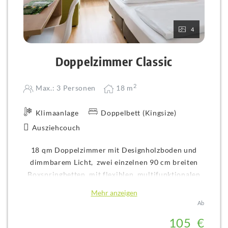
4
Doppelzimmer Classic
2
Max.: 3 Personen
18
m
Klimaanlage
Doppelbett (Kingsize)
Ausziehcouch
18 qm Doppelzimmer mit Designholzboden und
dimmbarem Licht, zwei einzelnen 90 cm breiten
Boxspringbetten, mit flexiblen, multifunktionalen
Nachttisch einem Sofa als Sitzgelegenheit, kleinem
Mehr anzeigen
Schreibtisch, Minibar, Phillips Ambilight Flatscreen
Ab
mit Kopfhörer-Anschluss an jeder Bettseite,
10
5
€
fugenlosem Bad mit Regendusche, Klimaanlage