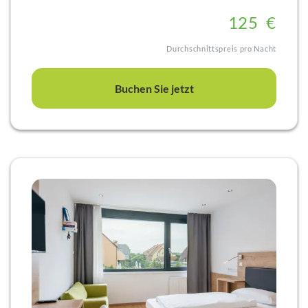
Gartenbereich und einen direkten Zugang um
12
5
€
Hotelgarten.
Unsere Condos im 1. Stock sind mit bis zu 4 Betten
Durchschnittspreis pro Nacht
ausgestattet, das bedeutet:
Schlafzimmer mit Doppelbett, Schrank und großem
Buchen Sie jetzt
Flatscreen.
Wohnzimmer mit Sofa, das zum Stockbett umgebaut
werden kann, und eigenem Fernseher.
Großes Bad mit Toilette, Badewanne und
eingebauter Duschkabine.
Voll ausgestattete Küche mit Essbereich.