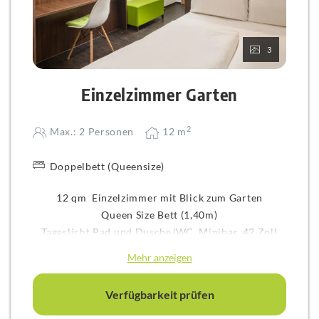
3
Einzelzimmer Garten
2
Max.: 2 Personen
12
m
Doppelbett (Queensize)
12 qm Einzelzimmer mit Blick zum Garten
Queen Size Bett (1,40m)
Tageslicht Bad und Dusche/WC, Minibar, 42 Zoll
Flatscreen und kleinem Schreibtisch
Mehr anzeigen
Verfügbarkeit prüfen