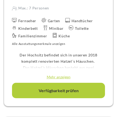
Max.: 7 Personen
Fernseher
Garten
Handtücher
Kinderbett
Minibar
Toilette
Familienzimmer
Küche
Alle Ausstattungsmerkmale anzeigen
Der Hochsitz befindet sich in unseren 2018
komplett renovierten Hatzel´s Häuschen.
Das Hatzel´s Häuschen besteht aus zwei
Familienappartements mit den Namen Unterschlupf
Mehr anzeigen
und Hochsitz, die durch zwei Wohnungstüren
strickt getrennt sind, sich jedoch einen
Verfügbarkeit prüfen
Hauseingang teilen.
Im Hochsitz lässt sich die Betteneinteilung so
erklären:
- ein Doppel- Kingsize Bett