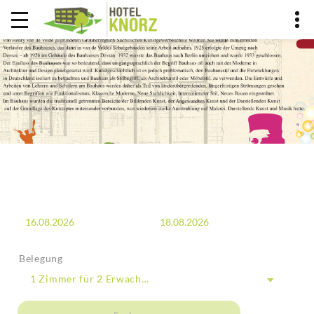
BUCHUNG
HOME
BUCHUNG
Anreise
Abreise
Belegung
1 Zimmer
für
2 Erwachsene