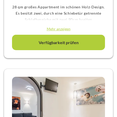
28 qm großes Appartment im schönen Holz-Design.
Es besitzt zwei, durch eine Schiebetür getrennte
Schlafbereiche mit zwei 90cm breiten
Boxspringbetten und einem 80 cm breiten
Mehr anzeigen
Stockbett, zwei 40 Zoll Fernseher, eine Küchenzeile,
Klimaanlage, fugenloses Bad mit Fön und
Verfügbarkeit prüfen
Regendusche.