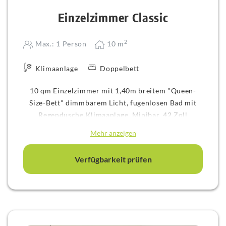
Einzelzimmer Classic
2
Max.: 1 Person
10
m
Klimaanlage
Doppelbett
10 qm Einzelzimmer mit 1,40m breitem "Queen-
Size-Bett" dimmbarem Licht, fugenlosen Bad mit
Regendusche,Klimaanlage, Minibar, 42 Zoll
Flatscreen kleinem Schreibtisch und flexiblem
Mehr anzeigen
Nachttisch für Laptop wie Tablet.
www.hotelknorz.de/rundgang
Verfügbarkeit prüfen