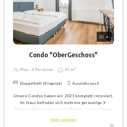
6
Condo "OberGeschoss"
2
Max.: 4 Personen
45
m
Doppelbett (Kingsize)
Ausziehcouch
Unsere Condos haben wir 2021 komplett renoviert.
Im Haus befinden sich mehrere geräumige 3-
Zimmer Wohnungen mit 4-6 Betten, einem eigenen
Bad und einer eigenen geräumigen Küche.
Mehr anzeigen
Die Condos verfügen über einen eigenen kleinen
Ab